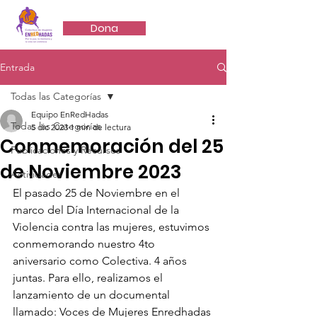
EnRedHadas
Dona
Entrada
Todas las Categorías
Equipo EnRedHadas
Todas las Categorías
5 dic 2023
1 min de lectura
Conmemoración del 25
Publicaciones y Recursos
de Noviembre 2023
Actividades
El pasado 25 de Noviembre en el 
marco del Día Internacional de la 
Violencia contra las mujeres, estuvimos 
conmemorando nuestro 4to 
aniversario como Colectiva. 4 años 
juntas. Para ello, realizamos el 
lanzamiento de un documental 
llamado: Voces de Mujeres Enredhadas 