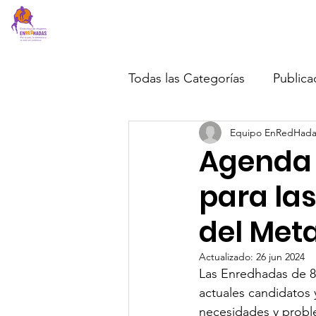
EnRedHadas
Inicio
Acerca de
Todas las Categorías
Publica
Equipo EnRedHada
Agenda 
para la
del Met
Actualizado:
26 jun 2024
Las Enredhadas de 8
actuales candidatos
necesidades y proble