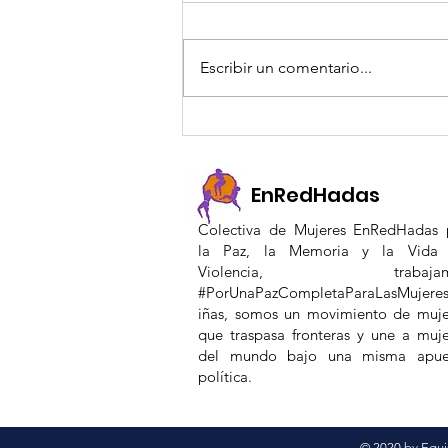
Escribir un comentario...
Estrategia de
seguimiento a iniciativas
PDET desde un enfoque
EnRedHadas
de género
Colectiva de Mujeres EnRedHadas 
la Paz, la Memoria y la Vida 
Violencia, trabajam
#PorUnaPazCompletaParaLasMujere
iñas, somos un movimiento de muje
que traspasa fronteras y une a muje
del mundo bajo una misma apue
política.
© 2020 by Equ