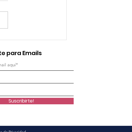
mo va el enfoque de
ro del Acuerdo Final
te para Emails
az en el
artamento del Meta?
informe.
Suscribirte!
ca de Privacidad