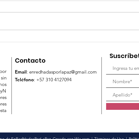
Como va el enfoque de
¿Có
Género en el Acuerdo de
géne
Suscríbe
Paz en el Departamento
de P
Contacto
del Meta?
Dep
por
Email
:
enredhadasporlapaz@gmail.com
III 
sin
Teléfono
: +57 310 4127094
os
syN
res
res
sta
ipo de EnRedHadasPorLaPaz. Creado con Wix.com |
Términos de Uso
|
Políti