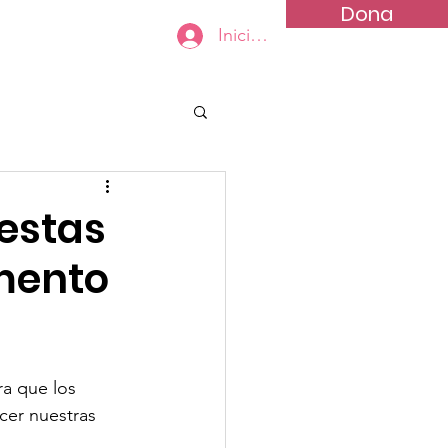
Dona
Iniciar sesión
yanos
Contactanos
estas
mento
a que los 
cer nuestras 