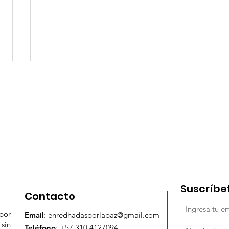
Conmemoración del 25
Con
de Noviembre 2023
de 
Suscríbe
Inte
Contacto
viol
por
Email
:
enredhadasporlapaz@gmail.com
muj
sin
Teléfono
: +57 310 4127094