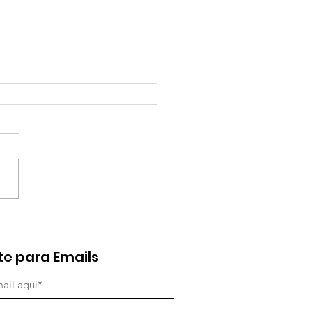
memoración del 25
Noviembre: Día
te para Emails
rnacional de la No
encia contra las
eres