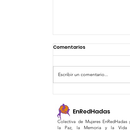
Comentarios
Escribir un comentario...
Acompañamiento a
actualización de
iniciativas PDET en los
EnRedHadas
municipios de Vista
Colectiva de Mujeres EnRedHadas 
hermosa, Mesetas,
la Paz, la Memoria y la Vida 