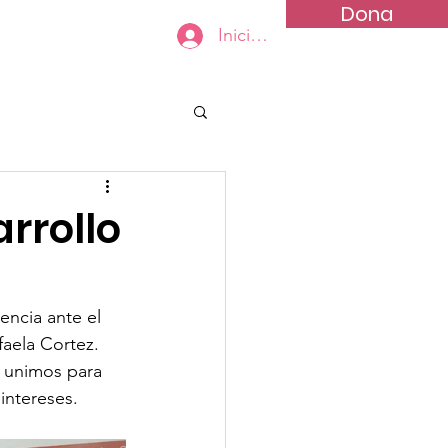
Dona
Iniciar sesión
yanos
Contactanos
arrollo
encia ante el 
aela Cortez. 
 unimos para 
intereses. 